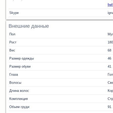
fre
Skype
ign
Внешние данные
Пол
Му
Рост
180
Вес
68
Размер одежды
46
Размер обуви
41
Глаза
Го
Волосы
Св
Длина волос
Кор
Комплекция
Ст
Объем груди
91