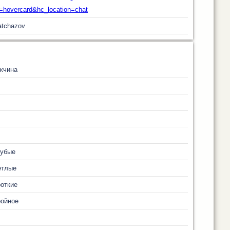
f=hovercard&hc_location=chat
atchazov
жчина
лубые
етлые
откие
ройное