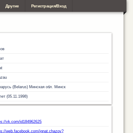
Другие
Регистрация/Вход
зов
ат
at
azau
арусь (Belarus)
Минская обл.
Минск
лет (05.11.1998)
ps://vk.com/id184962625
ps://web.facebook.com/ignat.chazov?