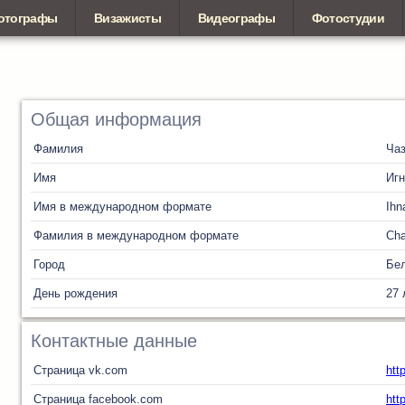
отографы
Визажисты
Видеографы
Фотостудии
Общая информация
Фамилия
Ча
Имя
Игн
Имя в международном формате
Ihn
Фамилия в международном формате
Ch
Город
Бел
День рождения
27 
Контактные данные
Страница vk.com
htt
Страница facebook.com
htt