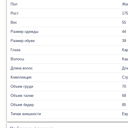
Пол
Же
Рост
175
Вес
55
Размер одежды
44
Размер обуви
39
Глаза
Ка
Волосы
Ка
Длина волос
Дл
Комплекция
Ст
Объем груди
70
Объем талии
68
Объем бедер
85
Типаж внешности
Ев