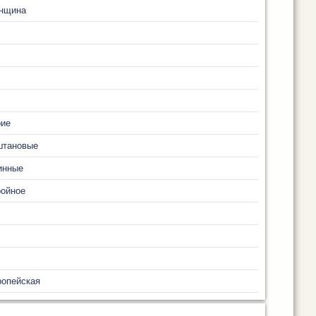
нщина
рие
штановые
инные
ройное
ропейская