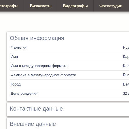
отографы
Визажисты
Видеографы
Фотостудии
Общая информация
Фамилия
Ру
Имя
Ка
Имя в международном формате
Kar
Фамилия в международном формате
Ru
Город
Бел
День рождения
32 
Контактные данные
Внешние данные