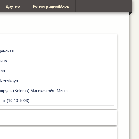
Другие
Регистрация/Вход
денская
рина
ina
dzenskaya
арусь (Belarus)
Минская обл.
Минск
лет (19.10.1993)