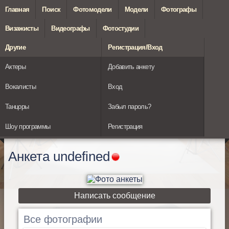
Главная
Поиск
Фотомодели
Модели
Фотографы
Визажисты
Видеографы
Фотостудии
Другие
Регистрация/Вход
Актеры
Добавить анкету
Вокалисты
Вход
Танцоры
Забыл пароль?
Шоу программы
Регистрация
Анкета
undefined
Написать сообщение
Все фотографии