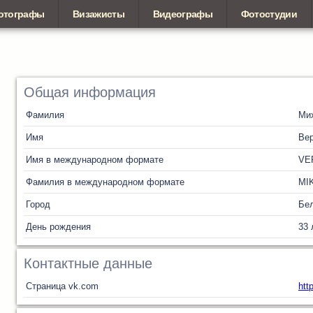
отографы
Визажисты
Видеографы
Фотостудии
Общая информация
Фамилия
Ми
Имя
Ве
Имя в международном формате
VE
Фамилия в международном формате
MI
Город
Бел
День рождения
33 
Контактные данные
Страница vk.com
htt