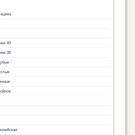
нщина
нее 40
нее 38
лубые
етлые
инные
ройное
ропейская