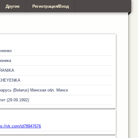
Другие
Регистрация/Вход
хеенко
роника
RANIKA
KHEYENKA
арусь (Belarus)
Минская обл.
Минск
лет (29.09.1992)
ps://vk.com/id78947676