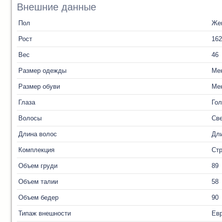
Внешние данные
Пол
Же
Рост
162
Вес
46
Размер одежды
Ме
Размер обуви
Ме
Глаза
Го
Волосы
Св
Длина волос
Дл
Комплекция
Ст
Объем груди
89
Объем талии
58
Объем бедер
90
Типаж внешности
Ев