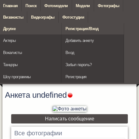
Главная
Поиск
Фотомодели
Модели
Фотографы
Визажисты
Видеографы
Фотостудии
Другие
Регистрация/Вход
Актеры
Добавить анкету
Вокалисты
Вход
Танцоры
Забыл пароль?
Шоу программы
Регистрация
Анкета
undefined
Написать сообщение
Все фотографии