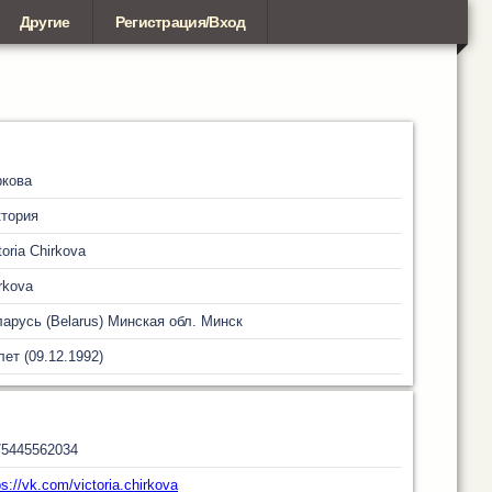
Другие
Регистрация/Вход
ркова
тория
toria Chirkova
rkova
арусь (Belarus)
Минская обл.
Минск
лет (09.12.1992)
75445562034
ps://vk.com/victoria.chirkova