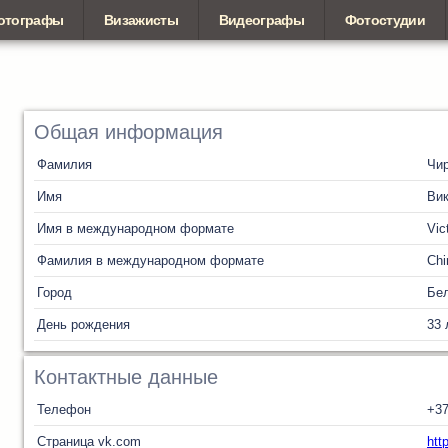
отографы
Визажисты
Видеографы
Фотостудии
Общая информация
Фамилия
Чи
Имя
Вик
Имя в международном формате
Vic
Фамилия в международном формате
Chi
Город
Бел
День рождения
33 
Контактные данные
Телефон
+3
Страница vk.com
htt