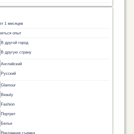
ет 1 месяцев
ееться опыт
В другой город
В другую страну
Английский
Русский
Glamour
Beauty
Fashion
Портрет
Белье
Рекламная съемка