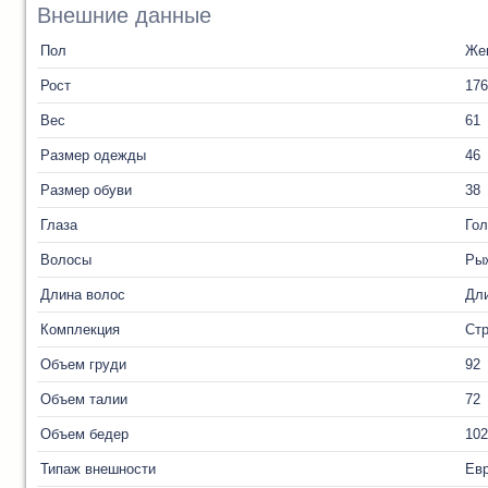
Внешние данные
Пол
Же
Рост
176
Вес
61
Размер одежды
46
Размер обуви
38
Глаза
Го
Волосы
Ры
Длина волос
Дл
Комплекция
Ст
Объем груди
92
Объем талии
72
Объем бедер
102
Типаж внешности
Ев