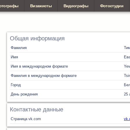
отографы
Визажисты
Видеографы
Фотостудии
Общая информация
Фамилия
Ти
Имя
Ев
Имя в международном формате
Ye
Фамилия в международном формате
Tsi
Город
Бел
День рождения
25 
Контактные данные
Страница vk.com
vk.