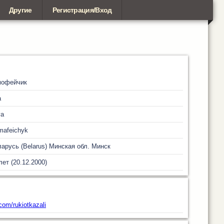
Другие
Регистрация/Вход
мофейчик
а
va
mafeichyk
арусь (Belarus)
Минская обл.
Минск
лет (20.12.2000)
com/rukiotkazali