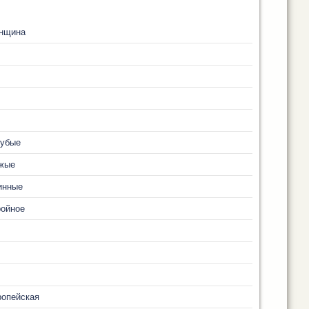
нщина
лубые
жые
инные
ройное
ропейская