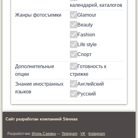
календарей, каталогов
Жанры фотосъемки
Glamour
Beauty
Fashion
Life style
Спорт
Дополнительные
Готовность к
опции
стрижке
Знание иностранных
Английский
языков
Русский
Сайт разработан компанией Steveas
Разработчик:
Игорь Саевец
—
Telegram
·
VK
·
Instagram