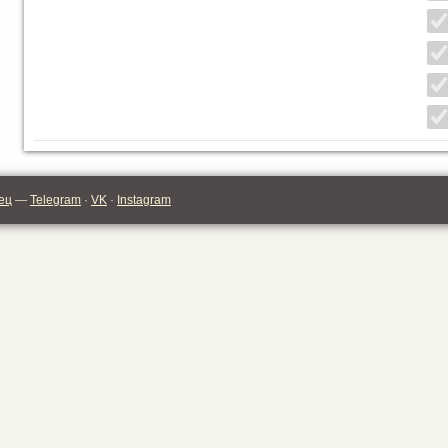
ец
—
Telegram
·
VK
·
Instagram