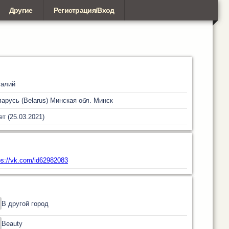
Другие
Регистрация/Вход
талий
арусь (Belarus)
Минская обл.
Минск
ет (25.03.2021)
ps://vk.com/id62982083
В другой город
Beauty