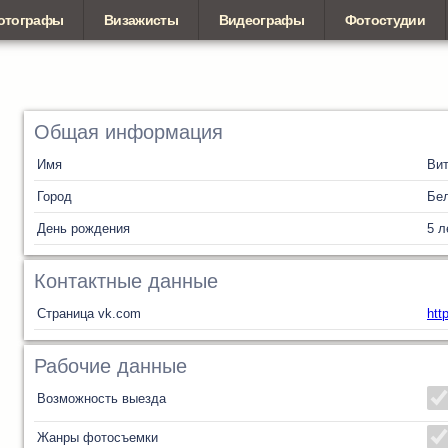
отографы
Визажисты
Видеографы
Фотостудии
Общая информация
Имя
Ви
Город
Бел
День рождения
5 л
Контактные данные
Страница vk.com
htt
Рабочие данные
Возможность выезда
Жанры фотосъемки