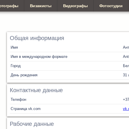
отографы
Визажисты
Видеографы
Фотостудии
Общая информация
Имя
Ан
Имя в международном формате
Ant
Город
Бел
День рождения
31 
Контактные данные
Телефон
+3
Страница vk.com
vk.
Рабочие данные