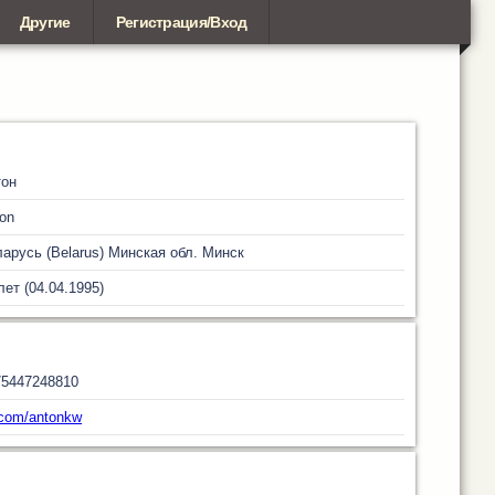
Другие
Регистрация/Вход
тон
on
арусь (Belarus)
Минская обл.
Минск
лет (04.04.1995)
75447248810
com/antonkw