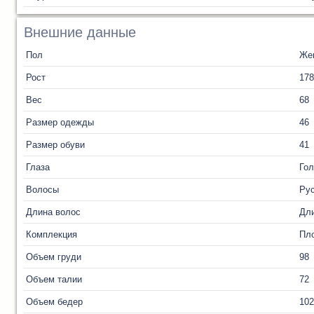
Внешние данные
Пол
Же
Рост
178
Вес
68
Размер одежды
46
Размер обуви
41
Глаза
Го
Волосы
Ру
Длина волос
Дл
Комплекция
Пл
Объем груди
98
Объем талии
72
Объем бедер
102