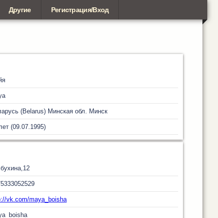
Другие
Регистрация/Вход
йя
ya
арусь (Belarus)
Минская обл.
Минск
лет (09.07.1995)
бухина,12
75333052529
p://vk.com/maya_boisha
a_boisha