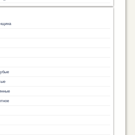
нщина
лубые
сые
инные
отное