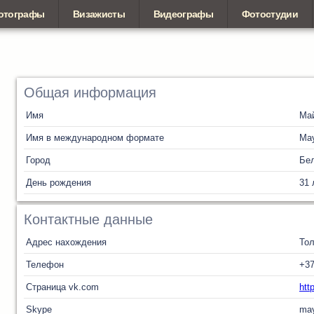
отографы
Визажисты
Видеографы
Фотостудии
Общая информация
Имя
Ма
Имя в международном формате
Ma
Город
Бел
День рождения
31 
Контактные данные
Адрес нахождения
Тол
Телефон
+3
Страница vk.com
htt
Skype
may