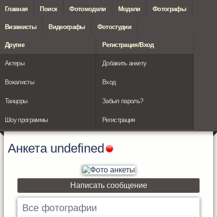
Главная
Поиск
Фотомодели
Модели
Фотографы
Визажисты
Видеографы
Фотостудии
Другие
Регистрация/Вход
Актеры
Добавить анкету
Вокалисты
Вход
Танцоры
Забыл пароль?
Шоу программы
Регистрация
Анкета
undefined
Написать сообщение
Все фотографии