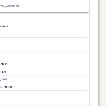
xey_kononchik
жчина
леные
мные
едние
ортивное