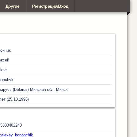
Другие
Регистрация/Вход
ончик
ексей
aksei
nonchyk
арусь (Belarus)
Минская обл.
Минск
лет (25.10.1996)
75333402240
t:alexey_kononchik