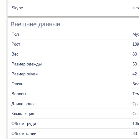
Skype
ale
Внешние данные
Пол
Му
Рост
189
Вес
83
Размер одежды
50
Размер обуви
42
Глаза
Зе
Волосы
Те
Длина волос
Ср
Комплекция
Сп
Объем груди
105
Объем талии
83