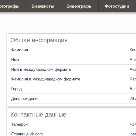
отографы
Визажисты
Видеографы
Фотостудии
Общая информация
Фамилия
Кон
Имя
Ал
Имя в международном формате
Ali
Фамилия в международном формате
Ka
Город
Бел
День рождения
29 
Контактные данные
Телефон
+3
Страница vk.com
ins