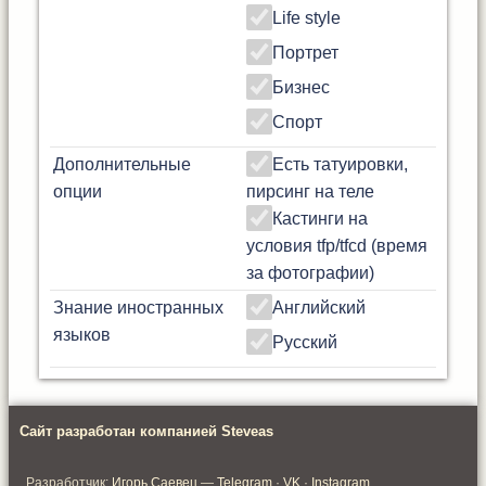
Life style
Портрет
Бизнес
Спорт
Дополнительные
Есть татуировки,
опции
пирсинг на теле
Кастинги на
условия tfp/tfcd (время
за фотографии)
Знание иностранных
Английский
языков
Русский
Сайт разработан компанией Steveas
Разработчик:
Игорь Саевец
—
Telegram
·
VK
·
Instagram