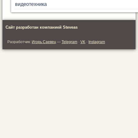
видеотехника
Сайт разработан компанией Steveas
Разработчик:
Игорь Саевец
—
Telegram
·
VK
·
Instagram