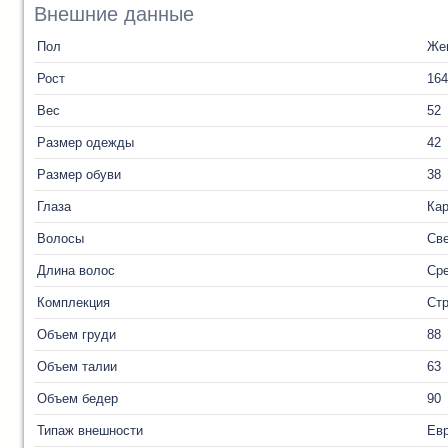
Внешние данные
Пол
Же
Рост
164
Вес
52
Размер одежды
42
Размер обуви
38
Глаза
Ка
Волосы
Св
Длина волос
Ср
Комплекция
Ст
Объем груди
88
Объем талии
63
Объем бедер
90
Типаж внешности
Ев