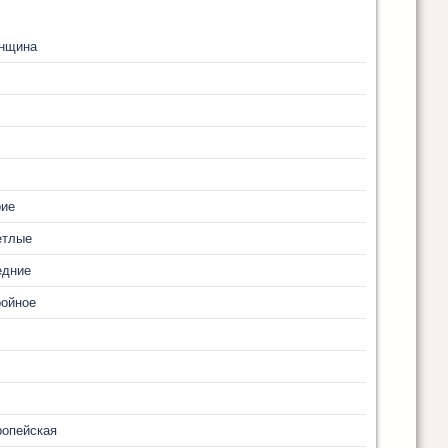
нщина
рие
етлые
едние
ройное
ропейская