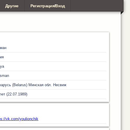
Другие
Регистрация/Вход
цман
ия
iya
tsman
арусь (Belarus)
Минская обл.
Несвиж
лет (22.07.1989)
ps://vk.com/youlionchik