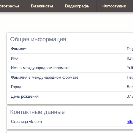
отографы
Визажисты
Видеографы
Фотостудии
Общая информация
Фамилия
Ге
Имя
Юл
Имя в международном формате
Yul
Фамилия в международном формате
He
Город
Бел
День рождения
37 
Контактные данные
Страница vk.com
htt