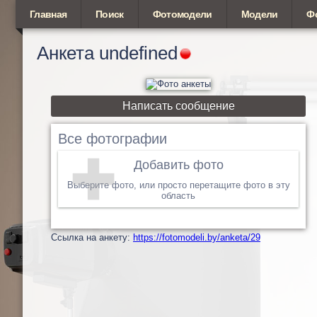
Главная
Поиск
Фотомодели
Модели
Ф
Анкета
undefined
Написать сообщение
Все фотографии
Добавить фото
Выберите фото, или просто перетащите фото в эту
область
Cсылка на анкету:
https://fotomodeli.by/anketa/29