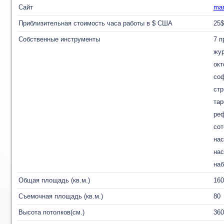
Сайт
mar
Приблизительная стоимость часа работы в $ США
25$
Собственные инструменты
7 п
жу
окт
соф
стр
тар
реф
сот
нас
нас
наб
Общая площадь (кв.м.)
160
Съемочная площадь (кв.м.)
80
Высота потолков(см.)
360