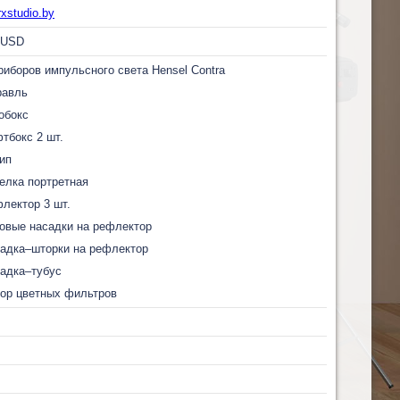
xstudio.by
USD
риборов импульсного света Hensel Contra
равль
обокс
тбокс 2 шт.
ип
елка портретная
лектор 3 шт.
овые насадки на рефлектор
адка–шторки на рефлектор
адка–тубус
ор цветных фильтров