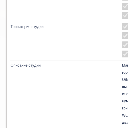
Территория студии
Описание студии
Mar
гор
Общ
выс
съе
бум
гри
WC
два