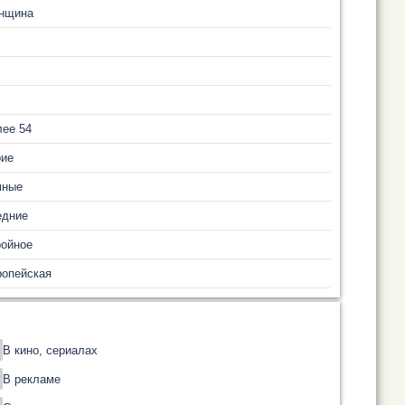
нщина
ее 54
рие
мные
едние
ройное
ропейская
В кино, сериалах
В рекламе