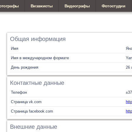
отографы
Визажисты
Видеографы
Фотостудии
Общая информация
Имя
Ян
Имя в международном формате
Ya
День рождения
26 
Контактные данные
Телефон
±37
Страница vk.com
htt
Страница facebook.com
htt
Внешние данные