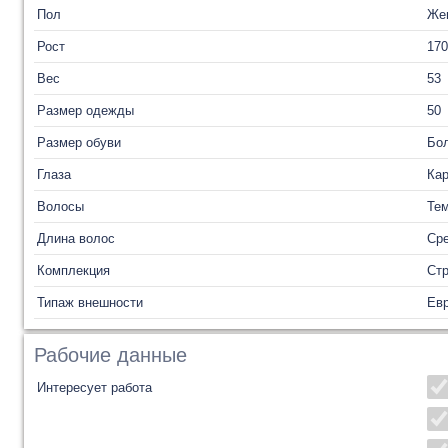
Пол
Же
Рост
170
Вес
53
Размер одежды
50
Размер обуви
Бол
Глаза
Ка
Волосы
Те
Длина волос
Ср
Комплекция
Ст
Типаж внешности
Ев
Рабочие данные
Интересует работа