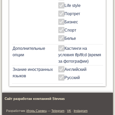
Life style
Портрет
Бизнес
Спорт
Белье
Дополнительные
Кастинги на
опции
условия tfp/tfcd (время
за фотографии)
Знание иностранных
Английский
языков
Русский
Сайт разработан компанией Steveas
Разработчик:
Игорь Саевец
—
Telegram
·
VK
·
Instagram