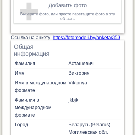
Добавить фото
Выберите фото, или просто перетащите фото в эту
область
Cсылка на анкету:
https://fotomodeli.by/anketa/353
Общая
информация
Фамилия
Асташевич
Имя
Виктория
Имя в международном
Viktoriya
формате
Фамилия в
jkbjk
международном
формате
Город
Беларусь (Belarus)
Могилевская обл.