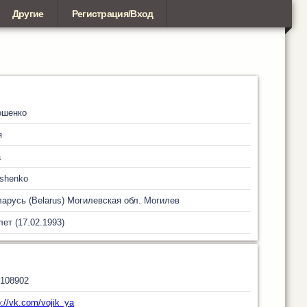
Другие
Регистрация/Вход
ошенко
я
a
shenko
арусь (Belarus)
Могилевская обл.
Могилев
лет (17.02.1993)
108902
p://vk.com/vojik_ya