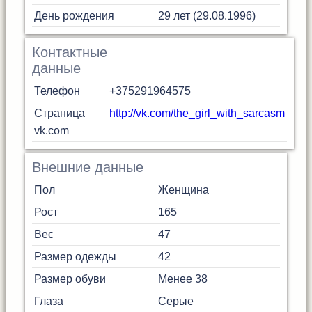
День рождения
29 лет (29.08.1996)
Контактные
данные
Телефон
+375291964575
Страница
http://vk.com/the_girl_with_sarcasm
vk.com
Внешние данные
Пол
Женщина
Рост
165
Вес
47
Размер одежды
42
Размер обуви
Менее 38
Глаза
Серые