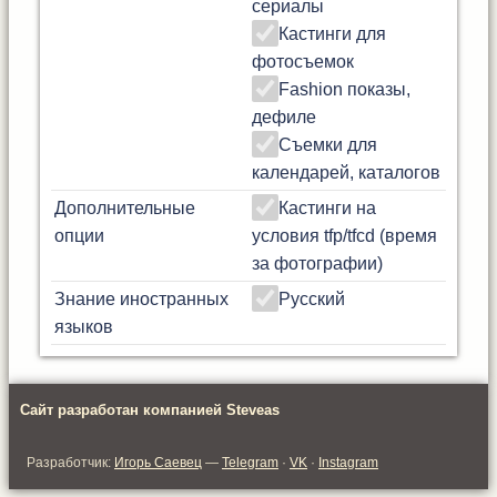
сериалы
Кастинги для
фотосъемок
Fashion показы,
дефиле
Съемки для
календарей, каталогов
Дополнительные
Кастинги на
опции
условия tfp/tfcd (время
за фотографии)
Знание иностранных
Русский
языков
Сайт разработан компанией Steveas
Разработчик:
Игорь Саевец
—
Telegram
·
VK
·
Instagram