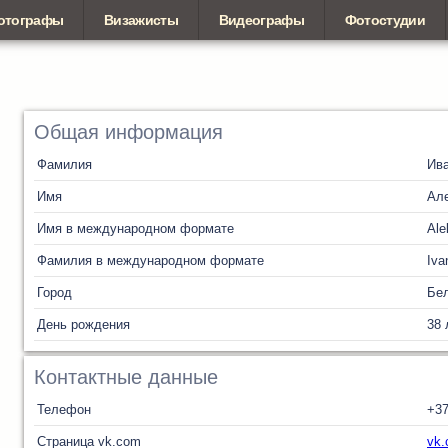
отографы
Визажисты
Видеографы
Фотостудии
Общая информация
Фамилия
Ив
Имя
Ал
Имя в международном формате
Ale
Фамилия в международном формате
Iva
Город
Бел
День рождения
38 
Контактные данные
Телефон
+37
Страница vk.com
vk.