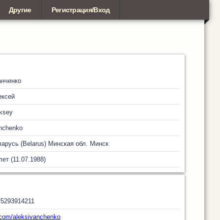
Другие
Регистрация/Вход
анченко
ексей
ksey
nchenko
арусь (Belarus)
Минская обл.
Минск
лет (11.07.1988)
5293914211
com/aleksivanchenko