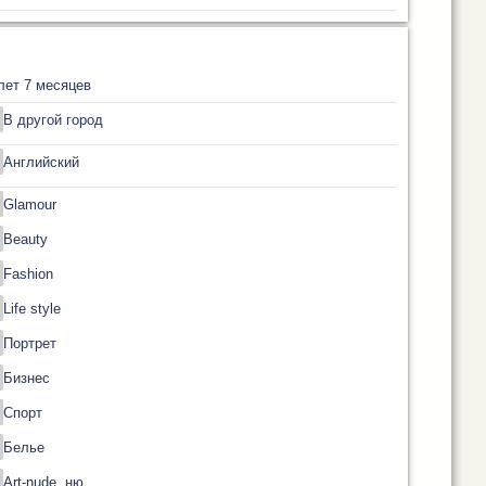
лет 7 месяцев
В другой город
Английский
Glamour
Beauty
Fashion
Life style
Портрет
Бизнес
Спорт
Белье
Art-nude, ню