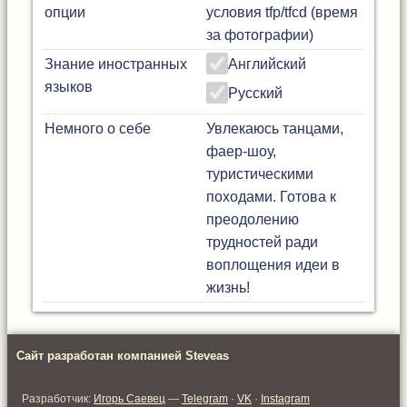
опции
условия tfp/tfcd (время
за фотографии)
Знание иностранных
Английский
языков
Русский
Немного о себе
Увлекаюсь танцами,
фаер-шоу,
туристическими
походами. Готова к
преодолению
трудностей ради
воплощения идеи в
жизнь!
Сайт разработан компанией Steveas
Разработчик:
Игорь Саевец
—
Telegram
·
VK
·
Instagram