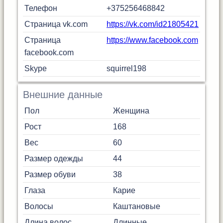
Телефон
+375256468842
Страница vk.com
https://vk.com/id21805421
Страница
https://www.facebook.com
facebook.com
Skype
squirrel198
Внешние данные
Пол
Женщина
Рост
168
Вес
60
Размер одежды
44
Размер обуви
38
Глаза
Карие
Волосы
Каштановые
Длина волос
Длинные