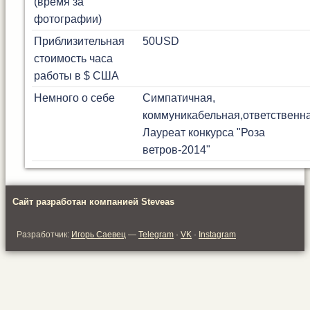
(время за
фотографии)
Приблизительная
50
USD
стоимость часа
работы в $ США
Немного о себе
Симпатичная,
коммуникабельная,ответственна
Лауреат конкурса "Роза
ветров-2014"
Сайт разработан компанией Steveas
Разработчик:
Игорь Саевец
—
Telegram
·
VK
·
Instagram