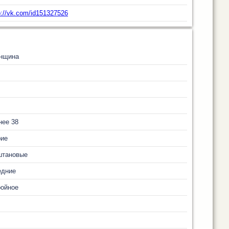
p://vk.com/id151327526
нщина
нее 38
рие
штановые
едние
ройное