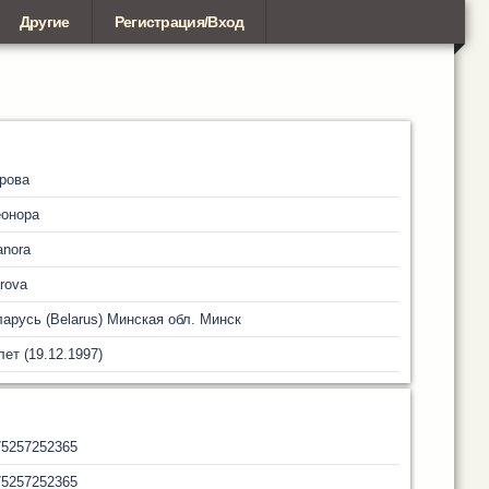
Другие
Регистрация/Вход
рова
еонора
anora
rova
арусь (Belarus)
Минская обл.
Минск
лет (19.12.1997)
75257252365
75257252365