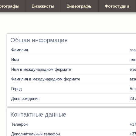
отографы
Визажисты
Видеографы
Фотостудии
Общая информация
Фамилия
аза
Имя
эл
Имя в международном формате
ele
Фамилия в международном формате
aza
Город
Бел
День рождения
28 
Контактные данные
Телефон
+3
Дополнительный телефон
+3