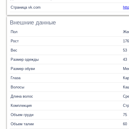
Страница vk.com
htt
Внешние данные
Пол
Же
Рост
176
Вес
53
Размер одежды
43
Размер обуви
Ме
Глаза
Ка
Волосы
Ка
Длина волос
Ср
Комплекция
Ст
Объем груди
75
Объем талии
60