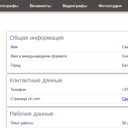
отографы
Визажисты
Видеографы
Фотостудии
Общая информация
Имя
Св
Имя в международном формате
Sve
Город
Бел
Контактные данные
Телефон
+3
Страница vk.com
Све
Рабочие данные
Опыт работы
56 