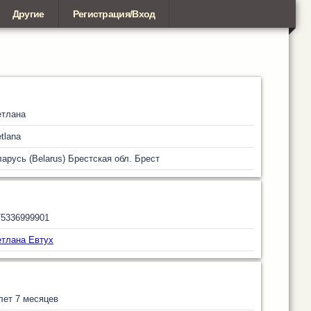
Другие
Регистрация/Вход
етлана
tlana
арусь (Belarus)
Брестская обл.
Брест
75336999901
тлана Евтух
лет 7 месяцев