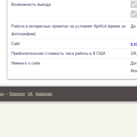
Возможность выезда
Работа в интересных проектах на условиях tfp/tfcd (время за
Да
фотографии)
Сайт
в к
Приблизительная стоимость часа работы в $ США
10
Немного о себе
Доп
Мос
ец
—
Telegram
·
VK
·
Instagram