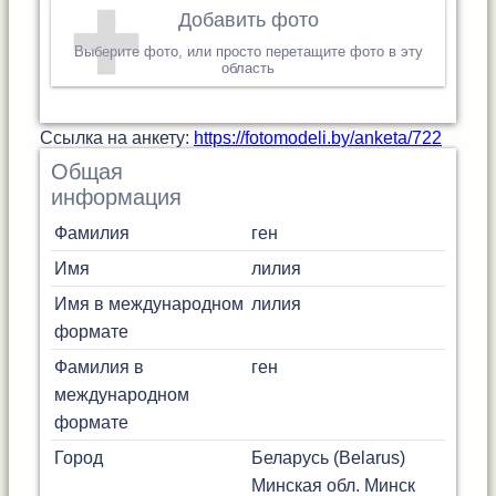
Добавить фото
Выберите фото, или просто перетащите фото в эту
область
Cсылка на анкету:
https://fotomodeli.by/anketa/722
Общая
информация
Фамилия
ген
Имя
лилия
Имя в международном
лилия
формате
Фамилия в
ген
международном
формате
Город
Беларусь (Belarus)
Минская обл.
Минск