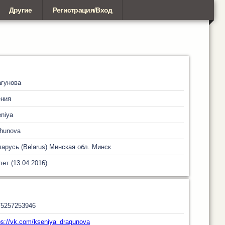
Другие
Регистрация/Вход
гунова
ения
niya
hunova
арусь (Belarus)
Минская обл.
Минск
лет (13.04.2016)
75257253946
ps://vk.com/kseniya_dragunova