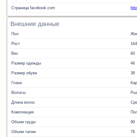
Страница facebook.com
htt
Внешние данные
Пол
Же
Рост
164
Вес
60
Размер одежды
46
Размер обуви
38
Глаза
Ка
Волосы
Ры
Длина волос
Ср
Комплекция
По
Объем груди
90
Объем талии
76