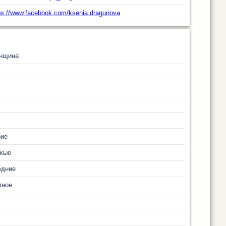
ps://www.facebook.com/ksenia.dragunova
нщина
рие
жые
едние
лное