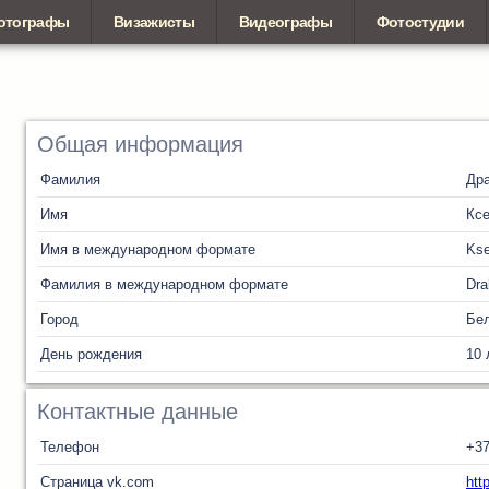
отографы
Визажисты
Видеографы
Фотостудии
Общая информация
Фамилия
Дра
Имя
Кс
Имя в международном формате
Kse
Фамилия в международном формате
Dra
Город
Бел
День рождения
10 
Контактные данные
Телефон
+3
Страница vk.com
htt