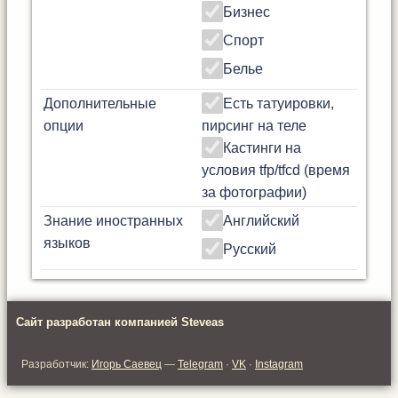
Бизнес
Спорт
Белье
Дополнительные
Есть татуировки,
опции
пирсинг на теле
Кастинги на
условия tfp/tfcd (время
за фотографии)
Знание иностранных
Английский
языков
Русский
Сайт разработан компанией Steveas
Разработчик:
Игорь Саевец
—
Telegram
·
VK
·
Instagram