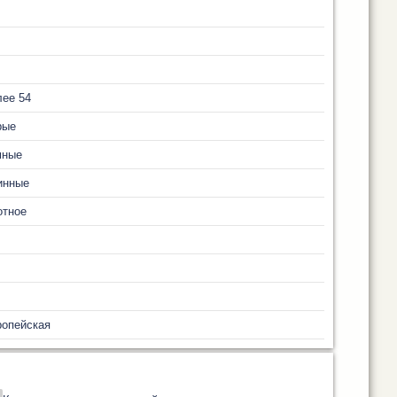
ее 54
рые
мные
инные
отное
ропейская