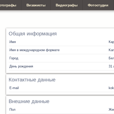
отографы
Визажисты
Видеографы
Фотостудии
Общая информация
Имя
Ка
Имя в международном формате
Kar
Город
Бел
День рождения
31 
Контактные данные
E-mail
kok
Внешние данные
Пол
Же