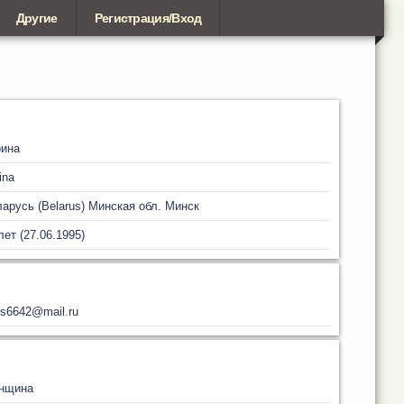
Другие
Регистрация/Вход
рина
ina
арусь (Belarus)
Минская обл.
Минск
лет (27.06.1995)
s6642@mail.ru
нщина