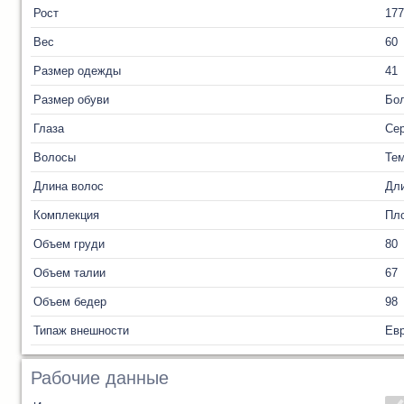
Рост
177
Вес
60
Размер одежды
41
Размер обуви
Бол
Глаза
Се
Волосы
Те
Длина волос
Дл
Комплекция
Пл
Объем груди
80
Объем талии
67
Объем бедер
98
Типаж внешности
Ев
Рабочие данные