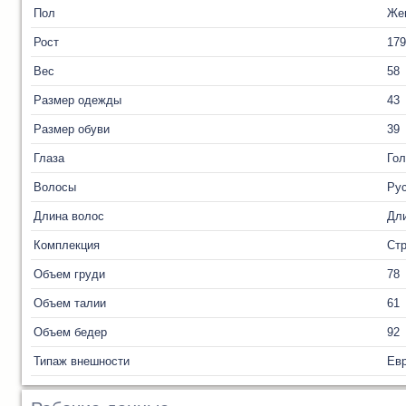
Пол
Же
Рост
179
Вес
58
Размер одежды
43
Размер обуви
39
Глаза
Го
Волосы
Ру
Длина волос
Дл
Комплекция
Ст
Объем груди
78
Объем талии
61
Объем бедер
92
Типаж внешности
Ев