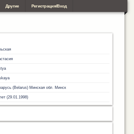
Другие
Регистрация/Вход
льская
астасия
tya
skaya
арусь (Belarus)
Минская обл.
Минск
лет (29.01.1998)