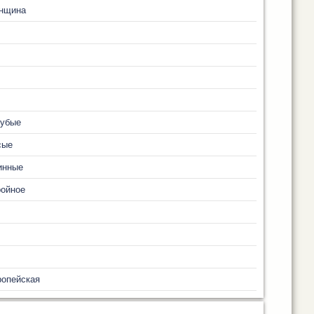
нщина
лубые
сые
инные
ройное
ропейская