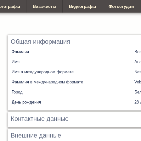
отографы
Визажисты
Видеографы
Фотостудии
Общая информация
Фамилия
Во
Имя
Ан
Имя в международном формате
Nas
Фамилия в международном формате
Vol
Город
Бел
День рождения
28 
Контактные данные
Внешние данные