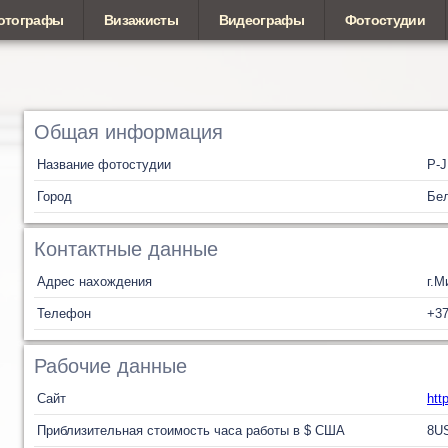
отографы
Визажисты
Видеографы
Фотостудии
Общая информация
Название фотостудии
P-J
Город
Бел
Контактные данные
Адрес нахождения
г.М
Телефон
+3
Рабочие данные
Сайт
htt
Приблизительная стоимость часа работы в $ США
8
U