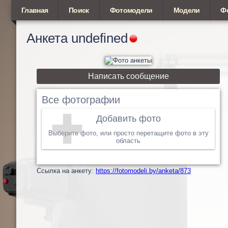
Главная
Поиск
Фотомодели
Модели
Ф
Анкета
undefined
Написать сообщение
Все фотографии
Добавить фото
Выберите фото, или просто перетащите фото в эту
область
Cсылка на анкету:
https://fotomodeli.by/anketa/873