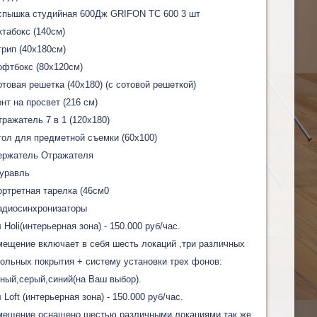
спышка студийная 600Дж GRIFON TC 600 3 шт
ктабокс (140см)
трип (40х180см)
офтбокс (80х120см)
отовая решетка (40х180) (с сотовой решеткой)
онт на просвет (216 см)
тражатель 7 в 1 (120х180)
тол для предметной съемки (60х100)
ержатель Отражателя
уравль
ортретная тарелка (46см0
адиосинхронизаторы
 Holi(интерьерная зона) - 150.000 руб/час.
ещение включает в себя шесть локаций ,три различных
ольных покрытия + систему установки трех фонов:
ный,серый,синий(на Ваш выбор).
 Loft (интерьерная зона) - 150.000 руб/час.
мещение оснащено шестью различными локациями,так же