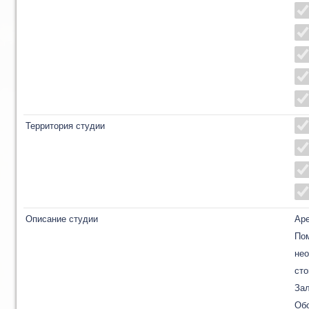
Территория студии
Описание студии
Аре
Пом
нео
сто
Зал
Об