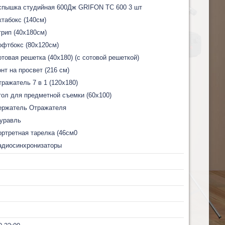
спышка студийная 600Дж GRIFON TC 600 3 шт
ктабокс (140см)
трип (40х180см)
офтбокс (80х120см)
отовая решетка (40х180) (с сотовой решеткой)
онт на просвет (216 см)
тражатель 7 в 1 (120х180)
тол для предметной съемки (60х100)
ержатель Отражателя
уравль
ортретная тарелка (46см0
адиосинхронизаторы