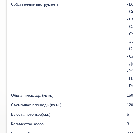
Собственные инструменты
- В
- О
- С
- С
- С
- З
- О
- С
- Д
- Ж
- П
- Р
Общая площадь (кв.м.)
150
Съемочная площадь (кв.м.)
120
Высота потолков(см.)
6
Количество залов
3