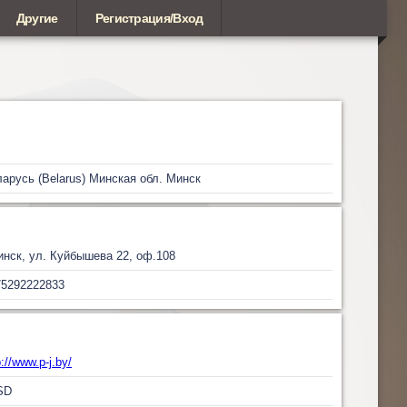
Другие
Регистрация/Вход
арусь (Belarus)
Минская обл.
Минск
инск, ул. Куйбышева 22, оф.108
75292222833
p://www.p-j.by/
SD