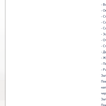
- В
- О
- С
- С
- С
- З
- О
- С
- Д
- Ж
- П
- Р
Зал
Пом
нап
чер
Зал
По