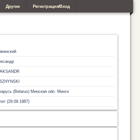
Другие
Регистрация/Вход
бжинский
ександр
IAKSANDR
BZHYNSKI
арусь (Belarus)
Минская обл.
Минск
лет (29.09.1987)