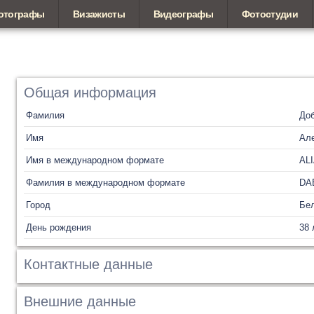
отографы
Визажисты
Видеографы
Фотостудии
Общая информация
Фамилия
До
Имя
Ал
Имя в международном формате
AL
Фамилия в международном формате
DA
Город
Бел
День рождения
38 
Контактные данные
Внешние данные