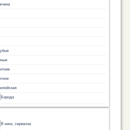
жчина
лубые
мные
откие
отное
ропейская
Борода
В кино, сериалах