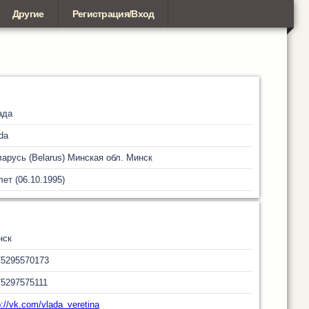
Другие
Регистрация/Вход
ада
da
арусь (Belarus)
Минская обл.
Минск
лет (06.10.1995)
нск
75295570173
5297575111
p://vk.com/vlada_veretina