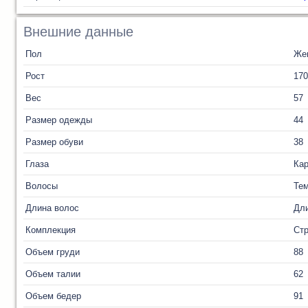
Внешние данные
Пол
Же
Рост
170
Вес
57
Размер одежды
44
Размер обуви
38
Глаза
Ка
Волосы
Те
Длина волос
Дл
Комплекция
Ст
Объем груди
88
Объем талии
62
Объем бедер
91