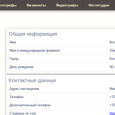
отографы
Визажисты
Видеографы
Фотостудии
Общая информация
Имя
Вл
Имя в международном формате
Vla
Город
Бел
День рождения
30 
Контактные данные
Адрес нахождения
Ми
Телефон
+3
Дополнительный телефон
+37
Страница vk.com
htt