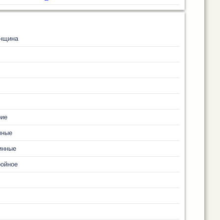
нщина
рие
мные
инные
ройное