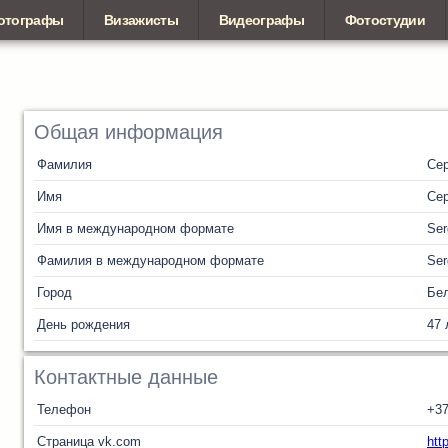
отографы
Визажисты
Видеографы
Фотостудии
Общая информация
Фамилия
Сер
Имя
Сер
Имя в международном формате
Ser
Фамилия в международном формате
Ser
Город
Бел
День рождения
47 
Контактные данные
Телефон
+37
Страница vk.com
htt