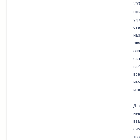
200
орг
укр
сва
нар
лич
она
сва
выб
все
нам
и н
Для
нед
вза
сим
тво