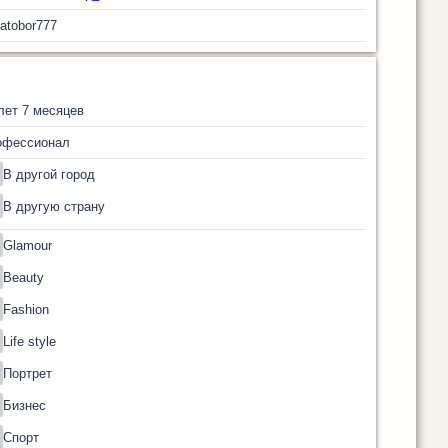
atobor777
лет 7 месяцев
офессионал
В другой город
В другую страну
Glamour
Beauty
Fashion
Life style
Портрет
Бизнес
Спорт