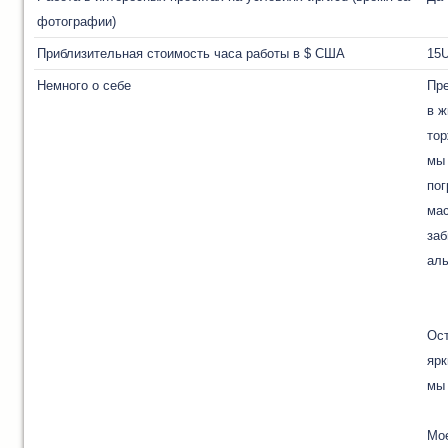
фотографии)
Приблизительная стоимость часа работы в $ США
15
Немного о себе
Пре
в ж
тор
мы 
пог
мас
заб
аль
Ост
яр
мы 
Мое