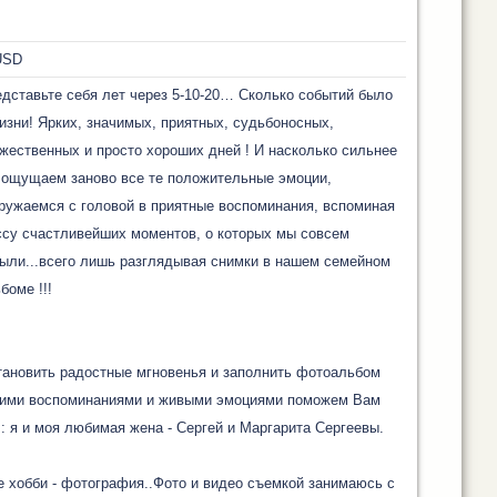
USD
дставьте себя лет через 5-10-20… Сколько событий было
изни! Ярких, значимых, приятных, судьбоносных,
жественных и просто хороших дней ! И насколько сильнее
ощущаем заново все те положительные эмоции,
ружаемся с головой в приятные воспоминания, вспоминая
су счастливейших моментов, о которых мы совсем
ыли...всего лишь разглядывая снимки в нашем семейном
боме !!!
ановить радостные мгновенья и заполнить фотоальбом
кими воспоминаниями и живыми эмоциями поможем Вам
: я и моя любимая жена - Сергей и Маргарита Сергеевы.
 хобби - фотография..Фото и видео съемкой занимаюсь с