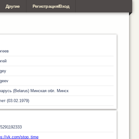
Другие
Регистрация/Вход
геев
гей
gey
geev
арусь (Belarus)
Минская обл.
Минск
лет (03.02.1979)
5291192333
ps://vk.com/stop_time