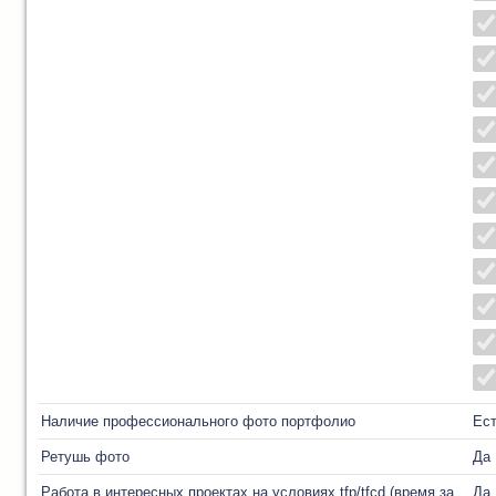
Наличие профессионального фото портфолио
Ес
Ретушь фото
Да
Работа в интересных проектах на условиях tfp/tfcd (время за
Да