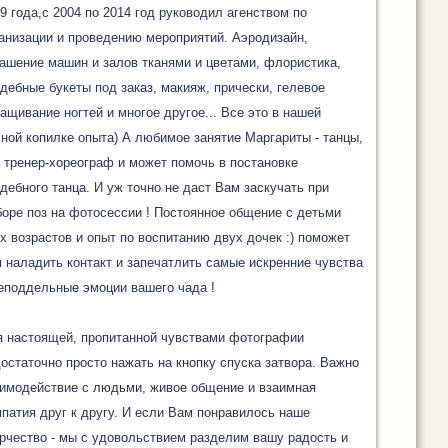
9 года,с 2004 по 2014 год руководил агенством по
анизации и проведению мероприятий. Аэродизайн,
ашение машин и залов тканями и цветами, флористика,
дебные букеты под заказ, макияж, прически, гелевое
ащивание ногтей и многое другое... Все это в нашей
ной копилке опыта) А любимое занятие Маргариты - танцы,
 тренер-хореограф и может помочь в постановке
дебного танца. И уж точно не даст Вам заскучать при
оре поз на фотосессии ! Постоянное общение с детьми
х возрастов и опыт по воспитанию двух дочек :) поможет
 наладить контакт и запечатлить самые искренние чувства
еподдельные эмоции вашего чада !
 настоящей, пропитанной чувствами фотографии
остаточно просто нажать на кнопку спуска затвора. Важно
имодействие с людьми, живое общение и взаимная
патия друг к другу. И если Вам понравилось наше
рчество - мы с удовольствием разделим вашу радость и