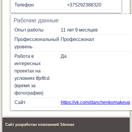
Телефон
+375292388320
Рабочие данные
Опыт работы
11 лет 9 месяцев
Профессиональный
Профессионал
уровень
Работа в
Да
интересных
проектах на
условиях tfp/tfcd
(время за
фотографии)
Сайт
https://vk.com/danchenkomakeup
Сайт разработан компанией Steveas