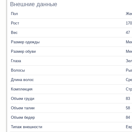
Внешние данные
Пол
Же
Рост
170
Вес
47
Размер одежды
Ме
Размер обуви
Ме
Глаза
Зе
Волосы
Ры
Длина волос
Ср
Комплекция
Ст
Объем груди
83
Объем талии
58
Объем бедер
84
Типаж внешности
Ев