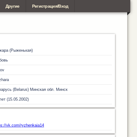
Другие
Регистрация/Вход
жара (Рыженькая)
бовь
ov
zhara
арусь (Belarus)
Минская обл.
Минск
лет (15.05.2002)
ps://vk.com/ryzhenkaia14