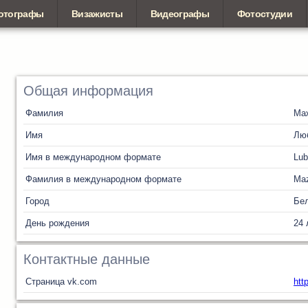
отографы
Визажисты
Видеографы
Фотостудии
Общая информация
Фамилия
Ма
Имя
Лю
Имя в международном формате
Lub
Фамилия в международном формате
Ma
Город
Бел
День рождения
24 
Контактные данные
Страница vk.com
htt