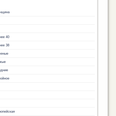
нщина
нее 40
нее 38
леные
жые
едние
ройное
ропейская