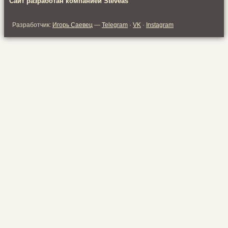
Сайт разработан компанией Steveas
Разработчик:
Игорь Саевец
—
Telegram
·
VK
·
Instagram