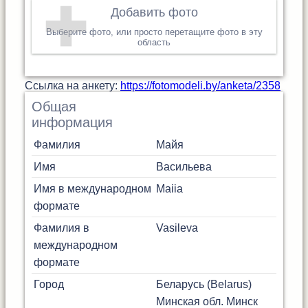
Добавить фото
Выберите фото, или просто перетащите фото в эту
область
Cсылка на анкету:
https://fotomodeli.by/anketa/2358
Общая
информация
Фамилия
Майя
Имя
Васильева
Имя в международном
Maiia
формате
Фамилия в
Vasileva
международном
формате
Город
Беларусь (Belarus)
Минская обл.
Минск