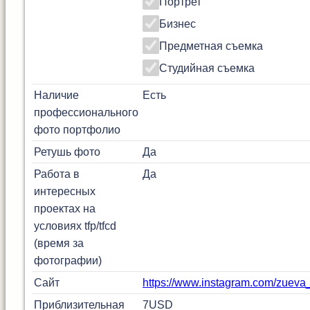
Портрет
Бизнес
Предметная съемка
Студийная съемка
Наличие
Есть
профессионального
фото портфолио
Ретушь фото
Да
Работа в
Да
интересных
проектах на
условиях tfp/tfcd
(время за
фотографии)
Сайт
https://www.instagram.com/zueva
Приблизительная
7
USD