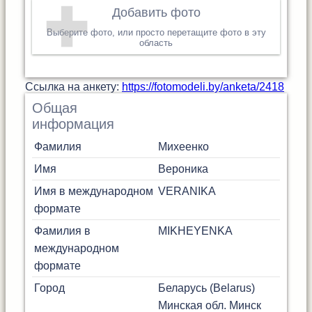
Добавить фото
Выберите фото, или просто перетащите фото в эту
область
Cсылка на анкету:
https://fotomodeli.by/anketa/2418
Общая
информация
Фамилия
Михеенко
Имя
Вероника
Имя в международном
VERANIKA
формате
Фамилия в
MIKHEYENKA
международном
формате
Город
Беларусь (Belarus)
Минская обл.
Минск